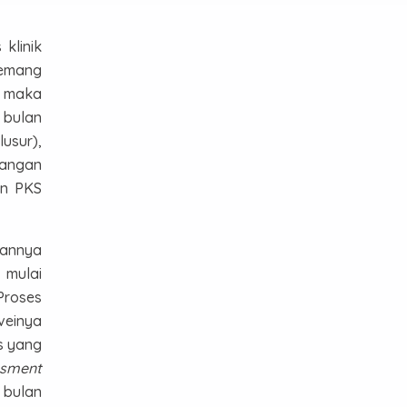
klinik
memang
, maka
 bulan
lusur),
angan
an PKS
gannya
 mulai
 Proses
veinya
s yang
ssment
 bulan