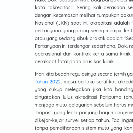
kata "akreditasi". Sering kali perasaa
dengan kecemasan melihat tumpukan dokume
Nasional (JKN) saat ini, akreditasi adalah
pertanyaan yang paling sering mampir ke te
atau yang sedang sibuk praktik adalah: "S
Pertanyaan ini terdengar sederhana, Dok, n
operasional dan kontrak kerja sama klinik
berakibat fatal pada arus kas klinik.
Mari kita bedah regulasinya secara jernih y
Tahun 2022
, masa berlaku sertifikat akred
yang cukup melegakan jika kita bandingka
dinyatakan lulus akreditasi Paripurna ta
menjaga mutu pelayanan sebelum harus men
"napas" yang lebih panjang bagi manajeme
dikejar-kejar survei setiap tahun. Tapi in
tanpa pemeliharaan sistem mutu yang konsi