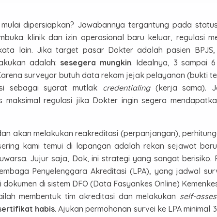
mulai dipersiapkan? Jawabannya tergantung pada status 
mbuka klinik dan izin operasional baru keluar, regulasi 
kata lain. Jika target pasar Dokter adalah pasien BPJS
akukan adalah:
sesegera mungkin
. Idealnya, 3 sampai 6
 Karena surveyor butuh data rekam jejak pelayanan (bukti te
asi sebagai syarat mutlak
credentialing
(kerja sama). J
 maksimal regulasi jika Dokter ingin segera mendapatk
 dan akan melakukan reakreditasi (perpanjangan), perhitun
sering kami temui di lapangan adalah rekan sejawat baru
uwarsa. Jujur saja, Dok, ini strategi yang sangat berisiko.
 Lembaga Penyelenggara Akreditasi (LPA), yang jadwal sur
ikasi dokumen di sistem DFO (Data Fasyankes Online) Kemenke
ilah membentuk tim akreditasi dan melakukan
self-asse
ertifikat habis
. Ajukan permohonan survei ke LPA minimal 3