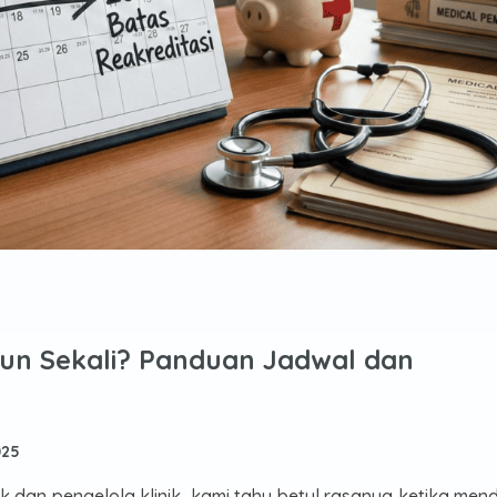
ahun Sekali? Panduan Jadwal dan
025
ik dan pengelola klinik, kami tahu betul rasanya ketika men