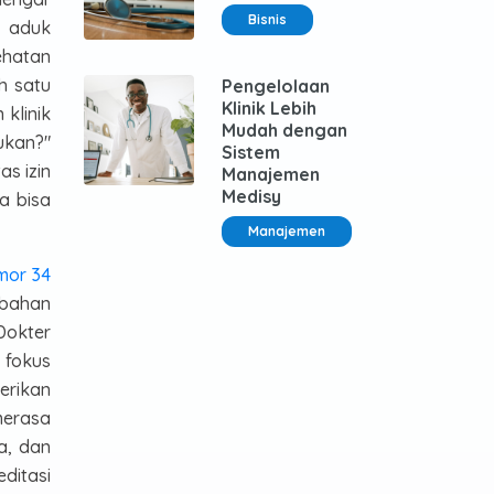
Bisnis
r aduk
ehatan
h satu
Pengelolaan
Klinik Lebih
klinik
Mudah dengan
ukan?"
Sistem
s izin
Manajemen
Medisy
a bisa
Manajemen
mor 34
ubahan
Dokter
 fokus
erikan
merasa
a, dan
ditasi