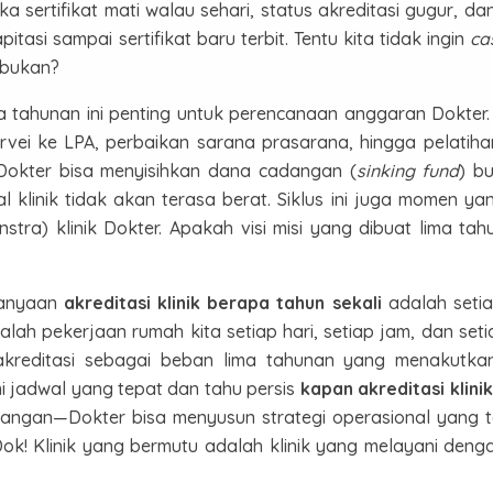
a sertifikat mati walau sehari, status akreditasi gugur, d
si sampai sertifikat baru terbit. Tentu kita tidak ingin
ca
 bukan?
a tahunan ini penting untuk perencanaan anggaran Dokter.
rvei ke LPA, perbaikan sarana prasarana, hingga pelatihan
 Dokter bisa menyisihkan dana cadangan (
sinking fund
) bu
al klinik tidak akan terasa berat. Siklus ini juga momen y
tra) klinik Dokter. Apakah visi misi yang dibuat lima tahu
tanyaan
akreditasi klinik berapa tahun sekali
adalah setia
h pekerjaan rumah kita setiap hari, setiap jam, dan setia
akreditasi sebagai beban lima tahunan yang menakutkan
 jadwal yang tepat dan tahu persis
kapan akreditasi klinik
angan—Dokter bisa menyusun strategi operasional yang 
ok! Klinik yang bermutu adalah klinik yang melayani denga