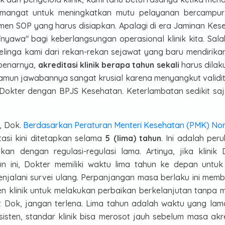
n semangat untuk meningkatkan mutu pelayanan bercampu
n SOP yang harus disiapkan. Apalagi di era Jaminan Kes
 "nyawa" bagi keberlangsungan operasional klinik kita. Sala
linga kami dari rekan-rekan sejawat yang baru mendirikan 
ebenarnya,
akreditasi klinik berapa tahun sekali
harus dilak
amun jawabannya sangat krusial karena menyangkut validita
 Dokter dengan BPJS Kesehatan. Keterlambatan sedikit saj
a, Dok.
Berdasarkan Peraturan Menteri Kesehatan (PMK) No
itasi kini ditetapkan selama
5 (lima) tahun
. Ini adalah per
n dengan regulasi-regulasi lama. Artinya, jika klinik 
hun ini, Dokter memiliki waktu lima tahun ke depan untuk
jalani survei ulang. Perpanjangan masa berlaku ini memb
n klinik untuk melakukan perbaikan berkelanjutan tanpa 
gat Dok, jangan terlena. Lima tahun adalah waktu yang lam
sten, standar klinik bisa merosot jauh sebelum masa akre