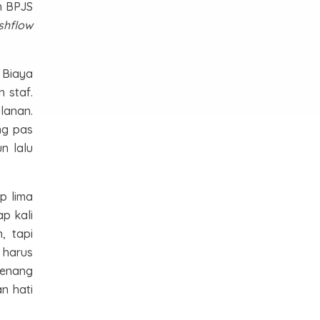
an BPJS
shflow
 Biaya
 staf.
lanan.
ang pas
n lalu
p lima
p kali
, tapi
harus
tenang
n hati